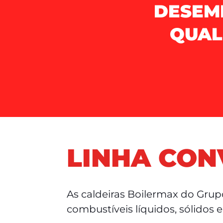
DESEM
QUAL
LINHA CON
As caldeiras Boilermax do Gru
combustíveis líquidos, sólidos 