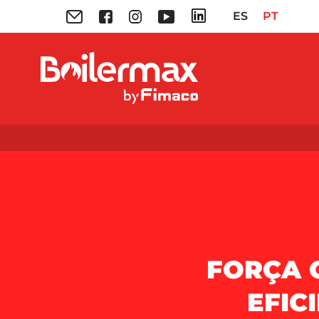
ES
PT
FORÇA 
EFIC