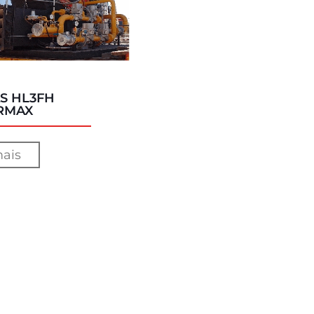
S HL3FH
RMAX
mais