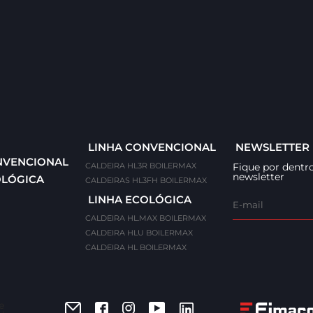
LINHA CONVENCIONAL
NEWSLETTER
NVENCIONAL
CALDEIRA HL3R BOILERMAX
Fique por dentro
newsletter
OLÓGICA
CALDEIRAS HL3FH BOILERMAX
LINHA ECOLÓGICA
CALDEIRA HL.MAX BOILERMAX
CALDEIRA HLU BOILERMAX
CALDEIRA HL BOILERMAX
e