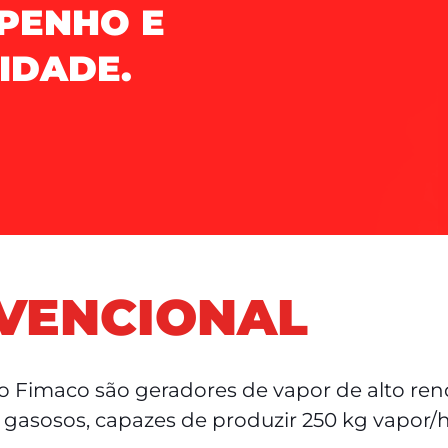
PENHO E
IDADE.
VENCIONAL
po Fimaco são geradores de vapor de alto re
e gasosos, capazes de produzir 250 kg vapor/h